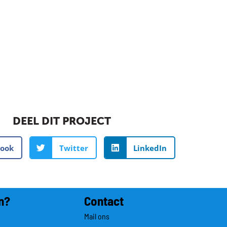
DEEL DIT PROJECT
book
Twitter
LinkedIn
n?
Contact
Mail ons