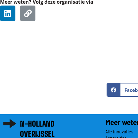
Meer weten? Volg deze organisatie via
Face
Meer wete
N-HOLLAND
Alle innovaties
OVERIJSSEL
Aanmelden